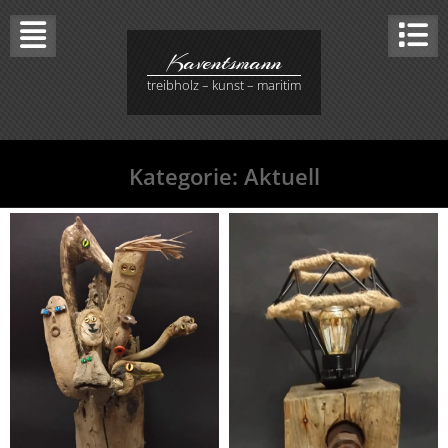
Skip
to
content
Kaventsmann
treibholz – kunst – maritim
Kategorie:
Aktuell