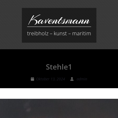
Kaventsmann
treibholz – kunst – maritim
Stehle1
Oktober 13, 2024
admin